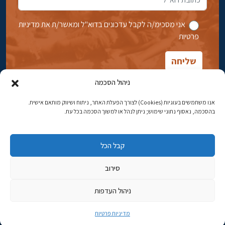
אני מסכימ/ה לקבל עדכונים בדוא''ל ומאשר/ת את מדיניות
פרטיות
ניהול הסכמה
אנו משתמשים בעוגיות (Cookies) לצורך הפעלת האתר, ניתוח ושיווק מותאם אישית.
בהסכמה, נאסוף נתוני שימוש; ניתן לנהל או למשוך הסכמה בכל עת.
אבן גבירול 14, רחביה, ירושלים
טלפון:
02-5398869
קבל הכל
כתובת דוא"ל:
najww2@ybz.org.il
סירוב
© כל הזכויות שמורות ליד יצחק בן-צבי ירושלים
ניהול העדפות
פיתוח אתרים
מדיניות פרטיות