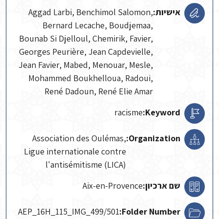
אישיות:
Aggad Larbi, Benchimol Salomon,
Bernard Lecache, Boudjemaa,
Bounab Si Djelloul, Chemirik, Favier,
Georges Peurière, Jean Capdevielle,
Jean Favier, Mabed, Menouar, Mesle,
Mohammed Boukhelloua, Radoui,
René Dadoun, René Elie Amar
racisme
Keyword:
Association des Oulémas,
Organization:
Ligue internationale contre
l'antisémitisme (LICA)
שם ארכיון:
Aix-en-Provence
AEP_16H_115_IMG_499/501
Folder Number: