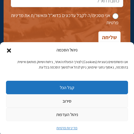
אני מסכימ/ה לקבל עדכונים בדוא''ל ומאשר/ת את מדיניות
פרטיות
ניהול הסכמה
אנו משתמשים בעוגיות (Cookies) לצורך הפעלת האתר, ניתוח ושיווק מותאם אישית.
בהסכמה, נאסוף נתוני שימוש; ניתן לנהל או למשוך הסכמה בכל עת.
אבן גבירול 14, רחביה, ירושלים
טלפון:
02-5398869
קבל הכל
כתובת דוא"ל:
najww2@ybz.org.il
סירוב
© כל הזכויות שמורות ליד יצחק בן-צבי ירושלים
ניהול העדפות
פיתוח אתרים
מדיניות פרטיות