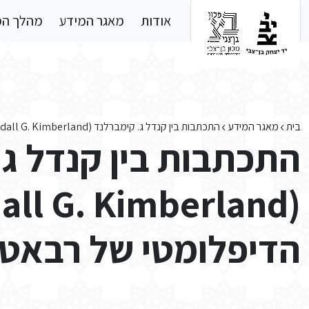
Skip to main conten
אודות
מאגר המידע
מהלך ה
בית
מאגר המידע
התכתבות בין קנדל ג. קימברלנד (Kendall G. Kimberland) והקבינט הדיפלומטי של רבאט (מרוקו) – 8
התכתבות בין קנדל ג.
הדיפלומטי של רבאט (מ