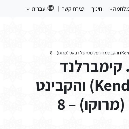
מלחמה
חינוך
יצירת קשר
עברית
 קימברלנד
(Kendall G. Kimberland) והקבינט
רוקו) – 8