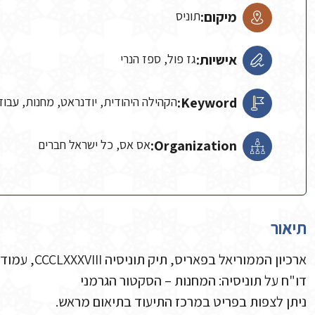
מיקום:
תוניס
אישיות:
גז פול, ספז הנרי
Keyword:
הקהילה היהודית, יודנראט, מחנות, עבוד
Organization:
אס אס, כל ישראל חברים
תיאור
ארכיון הממוריאל בפאריס, תיק תוניסיה CCCLXXXVIII, עמודים 582-590 מכון בן-צבי
דו"ח על תוניסיה: המחנות – הסקטור הגרמני
ניתן לצפות בפריט במרכז התיעוד בתיאום מראש.