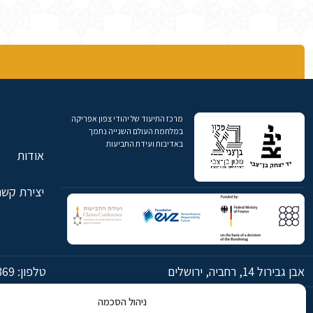
מרכז התיעוד של יהודי צפון אפריקה
במלחמת העולם השנייה נתמך
באדיבות ועידת התביעות
אודות
יצירת קשר
אבן גבירול 14, רחביה, ירושלים
טלפון:
869
ניהול הסכמה
© כל הזכויות שמורות ליד יצחק בן-צבי ירושלים