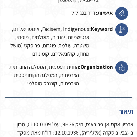
אישיות:
ד"ר בנג'לול
Keyword:
Facisem, Indigenous, אימפריאליזם,
אנטישמיות, יהודים, מוסלמים, מופתי,
משטרה, עולמה, פוגרום, פריפקט (מוֹשֵׁל
מָחוֹז), קולוניאליזם, קומוניזם
Organization:
החזית העממית, המפלגה החברתית
הצרפתית, המפלגה הקומוניסטית
הצרפתית, קונגרס מוסלמי
תיאור
ארכיון אקס-אן-פרובאנס, תיק 9H36, עמ' 0110-0109, מכון
בן-צבי. ביסקרה (אלג'יריה), 12.10.1936 : דו"ח מאת מפקד