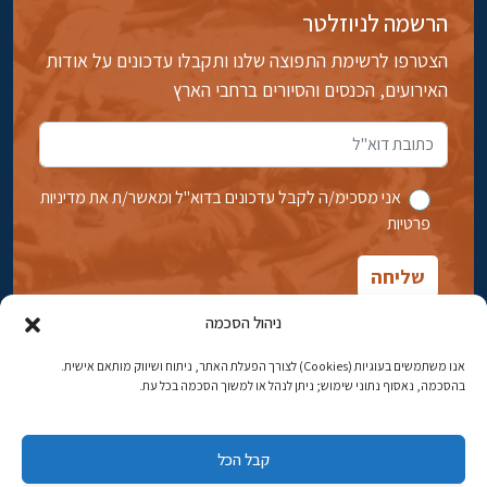
הרשמה לניוזלטר
הצטרפו לרשימת התפוצה שלנו ותקבלו עדכונים על אודות
האירועים, הכנסים והסיורים ברחבי הארץ
אני מסכימ/ה לקבל עדכונים בדוא''ל ומאשר/ת את מדיניות
פרטיות
ניהול הסכמה
אנו משתמשים בעוגיות (Cookies) לצורך הפעלת האתר, ניתוח ושיווק מותאם אישית.
בהסכמה, נאסוף נתוני שימוש; ניתן לנהל או למשוך הסכמה בכל עת.
אבן גבירול 14, רחביה, ירושלים
טלפון:
02-5398869
קבל הכל
כתובת דוא"ל:
najww2@ybz.org.il