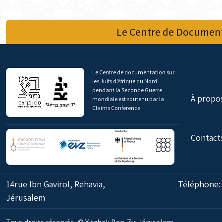
Le Centre de Document
Le Centre de documentation sur
les Juifs d'Afrique du Nord
pendant la Seconde Guerre
À propo
mondiale est soutenu par la
Claims Conference.
Contact
14rue Ibn Gavirol, Rehavia,
Téléphone
Jérusalem