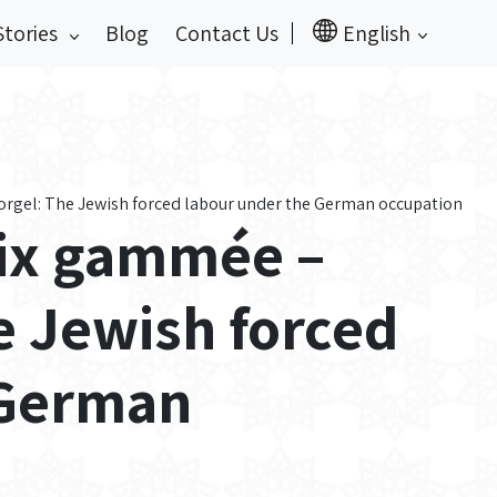
Stories
Blog
Contact Us
English
Borgel: The Jewish forced labour under the German occupation
roix gammée –
e Jewish forced
 German