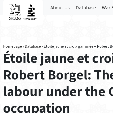
Skip to main content
About Us
Database
War 
Homepage
Database
Étoile jaune et croix gammée – Robert 
Étoile jaune et c
Robert Borgel: Th
labour under the
occupation