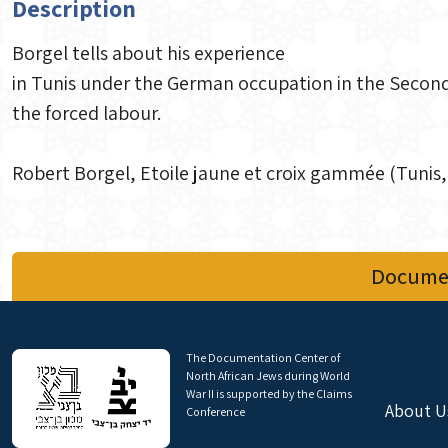
Description
Borgel tells about his experience
in Tunis under the German occupation in the Second 
the forced labour.
Robert Borgel, Etoile jaune et croix gammée (Tunis, 
Documen
The Documentation Center of
North African Jews during World
War II is supported by the Claims
About U
Conference