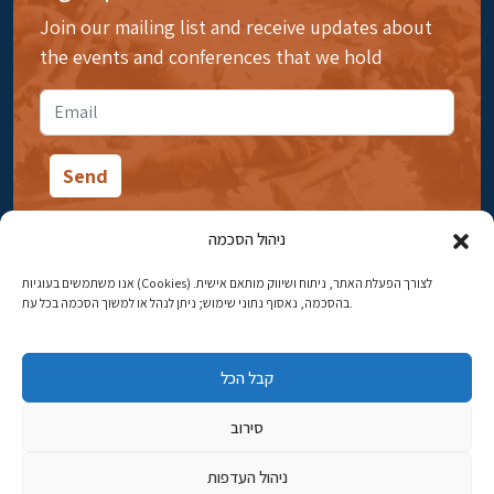
Join our mailing list and receive updates about
the events and conferences that we hold
ניהול הסכמה
אנו משתמשים בעוגיות (Cookies) לצורך הפעלת האתר, ניתוח ושיווק מותאם אישית.
14 Ibn Gabirol Street, Rehavia, Jerusalem
בהסכמה, נאסוף נתוני שימוש; ניתן לנהל או למשוך הסכמה בכל עת.
Phone:
02-5398869
קבל הכל
Email:
najww2@ybz.org.il
סירוב
© All rights reserved to Yad Izhak Ben-Zvi Jerusalem
ניהול העדפות