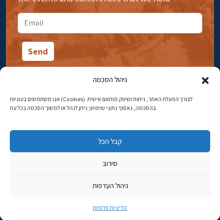
ניהול הסכמה
אנו משתמשים בעוגיות (Cookies) לצורך הפעלת האתר, ניתוח ושיווק מותאם אישית.
14 Ibn Gabirol Street, Rehavia, Jerusalem
בהסכמה, נאסוף נתוני שימוש; ניתן לנהל או למשוך הסכמה בכל עת.
Phone:
02-5398869
קבל הכל
Email:
najww2@ybz.org.il
סירוב
© All rights reserved to Yad Izhak Ben-Zvi Jerusalem
ניהול העדפות
פיתוח אתרים
מדיניות פרטיות