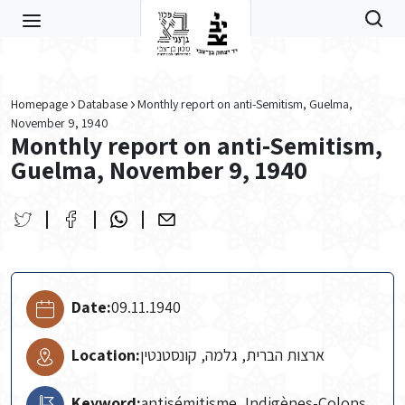
Skip to main content
Homepage
Database
Monthly report on anti-Semitism, Guelma,
November 9, 1940
Monthly report on anti-Semitism,
Guelma, November 9, 1940
Date:
09.11.1940
Location:
ארצות הברית, גלמה, קונסטנטין
Keyword:
antisémitisme, Indigènes-Colons