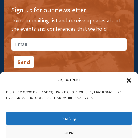
Sign up for our newsletter
Join our mailing list and receive updates about
the events and conferences that we hold
ניהול הסכמה
אנו משתמשים בעוגיות (Cookies) לצורך הפעלת האתר, ניתוח ושיווק מותאם אישית.
14 Ibn Gabirol Street, Rehavia, Jerusalem
בהסכמה, נאסוף נתוני שימוש; ניתן לנהל או למשוך הסכמה בכל עת.
Phone:
02-5398869
קבל הכל
Email:
najww2@ybz.org.il
סירוב