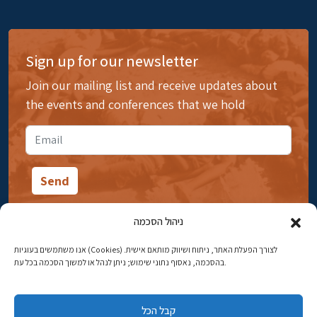
Sign up for our newsletter
Join our mailing list and receive updates about
the events and conferences that we hold
ניהול הסכמה
אנו משתמשים בעוגיות (Cookies) לצורך הפעלת האתר, ניתוח ושיווק מותאם אישית.
14 Ibn Gabirol Street, Rehavia, Jerusalem
בהסכמה, נאסוף נתוני שימוש; ניתן לנהל או למשוך הסכמה בכל עת.
Phone:
02-5398869
קבל הכל
Email:
najww2@ybz.org.il