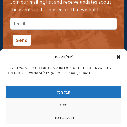
Join our mailing list and receive updates about
the events and conferences that we hold
ניהול הסכמה
אנו משתמשים בעוגיות (Cookies) לצורך הפעלת האתר, ניתוח ושיווק מותאם אישית.
14 Ibn Gabirol Street, Rehavia, Jerusalem
בהסכמה, נאסוף נתוני שימוש; ניתן לנהל או למשוך הסכמה בכל עת.
Phone:
02-5398869
קבל הכל
Email:
najww2@ybz.org.il
סירוב
© All rights reserved to Yad Izhak Ben-Zvi Jerusalem
ניהול העדפות
פיתוח אתרים