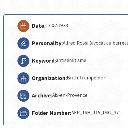
Date:
17.02.1938
Personality:
Alfred Rossi (avocat au barrea
Keyword:
antisémitisme
Organization:
Brith Trumpeldor
Archive:
Aix-en-Provence
Folder Number:
AEP_16H_115_IMG_371