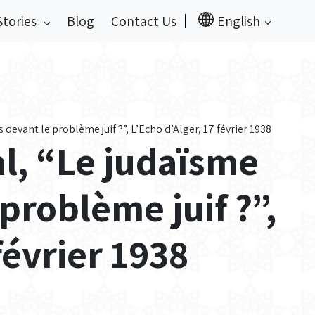
Stories
Blog
Contact Us
English
devant le problème juif ?”, L’Echo d’Alger, 17 février 1938
l, “Le judaïsme
 problème juif ?”,
février 1938