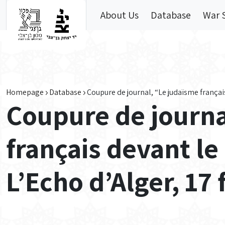
Skip to main content
About Us
Database
War 
Homepage
Database
Coupure de journal, “Le judaïsme français 
Coupure de journa
français devant le
L’Echo d’Alger, 17 