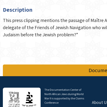
Description
This press clipping mentions the passage of Maître A
delegate of the Friends of Jewish Navigation who wil
Judaism before the Jewish problem?”
Documen
The Documentation Center of
North African Jews during World
War II is supported by the Claims
About U
Conference