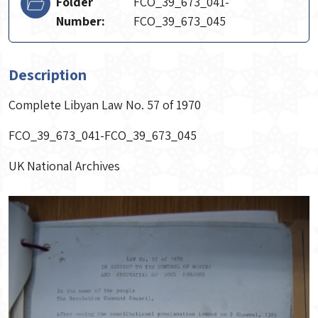
Folder
FCO_39_673_041-
Number:
FCO_39_673_045
Description
Complete Libyan Law No. 57 of 1970
FCO_39_673_041-FCO_39_673_045
UK National Archives