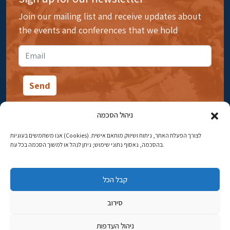
Join our mailing list and receive updates about
the events and conferences that we hold
ניהול הסכמה
אנו משתמשים בעוגיות (Cookies) לצורך הפעלת האתר, ניתוח ושיווק מותאם אישית.
14 Ibn Gabirol Street, Rehavia, Jerusalem
בהסכמה, נאסוף נתוני שימוש; ניתן לנהל או למשוך הסכמה בכל עת.
Phone:
02-5398869
קבל הכל
Email:
najww2@ybz.org.il
סירוב
© All rights reserved to Yad Izhak Ben-Zvi Jerusalem
ניהול העדפות