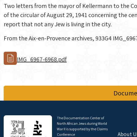
Two letters from the mayor of Kellermann to the Co
of the circular of August 29, 1941 concerning the ce
report that not any Jew is living in the city.
From the Aix-en-Provence archives, 933G4 IMG_696
IMG_6967-6968.pdf
Documen
The Documentation Center of
North African Jews during World
War II is supported by the Claims
About U
Conference