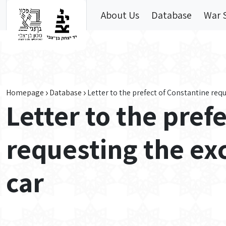
Skip to main content
About Us
Database
War 
Homepage
Database
Letter to the prefect of Constantine req
Letter to the pref
requesting the ex
car