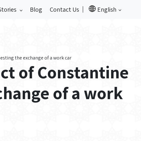
Stories
Blog
Contact Us
English
uesting the exchange of a work car
ect of Constantine
change of a work