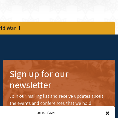
d War II
Sign up for our
newsletter
Join our mailing list and receive updates about
the events and conferences that we hold
ניהול הסכמה