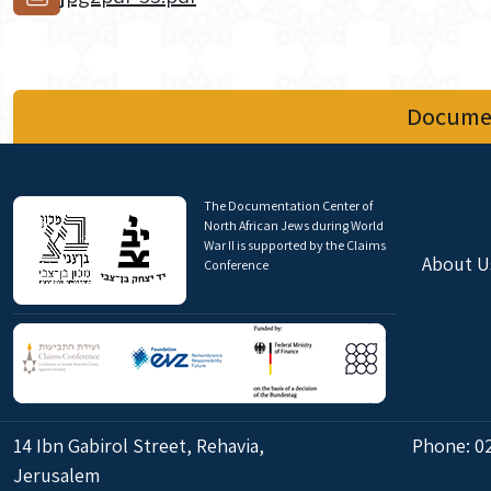
Documen
The Documentation Center of
North African Jews during World
War II is supported by the Claims
About U
Conference
14 Ibn Gabirol Street, Rehavia,
Phone:
0
Jerusalem