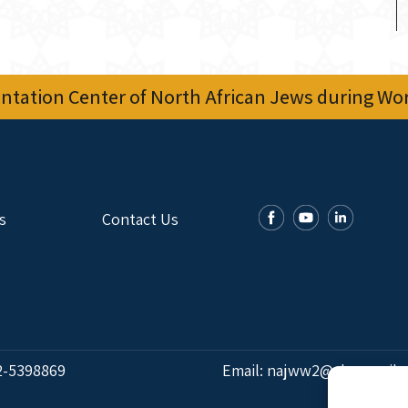
tation Center of North African Jews during Worl
s
Contact Us
2-5398869
Email:
najww2@ybz.org.il