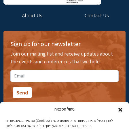
About Us
Contact Us
Sign up for our newsletter
Join our mailing list and receive updates about
the events and conferences that we hold
ניהול הסכמה
אנו משתמשים בעוגיות (Cookies) לצורך הפעלת האתר, ניתוח ושיווק מותאם אישית.
14 Ibn Gabirol Street, Rehavia, Jerusalem
בהסכמה, נאסוף נתוני שימוש; ניתן לנהל או למשוך הסכמה בכל עת.