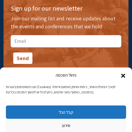
Sign up for our newsletter
Join our mailing list and receive updates about
the events and conferences that we hold
ניהול הסכמה
אנו משתמשים בעוגיות (Cookies) לצורך הפעלת האתר, ניתוח ושיווק מותאם אישית.
14 Ibn Gabirol Street, Rehavia, Jerusalem
בהסכמה, נאסוף נתוני שימוש; ניתן לנהל או למשוך הסכמה בכל עת.
Phone:
02-5398869
קבל הכל
Email:
najww2@ybz.org.il
סירוב