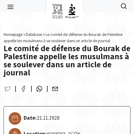
Skip to main content
Homepage
Database
Le comité de défense du Bourak de Palestine
appelle les musulmans à se soulever dans un article de journal
Le comité de défense du Bourak de
Palestine appelle les musulmans à
se soulever dans un article de
journal
Date:
21.11.1928
Location:
אלג'יר, קונסטנטין