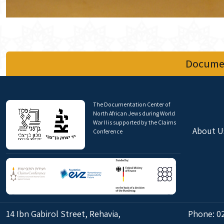
Documen
The Documentation Center of
North African Jews during World
War II is supported by the Claims
About U
Conference
14 Ibn Gabirol Street, Rehavia,
Phone:
0