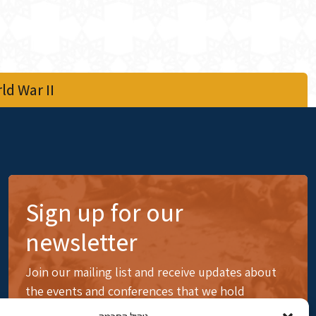
d War II
Sign up for our
newsletter
Join our mailing list and receive updates about
the events and conferences that we hold