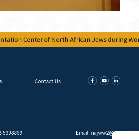
tation Center of North African Jews during Worl
s
Contact Us
2-5398869
Email:
najww2@ybz.org.il