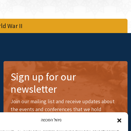
d War II
Sign up for our
newsletter
Join our mailing list and receive updates about
the events and conferences that we hold
ניהול הסכמה