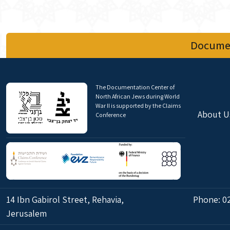
Documen
The Documentation Center of
North African Jews during World
War II is supported by the Claims
About U
Conference
14 Ibn Gabirol Street, Rehavia,
Phone:
0
Jerusalem