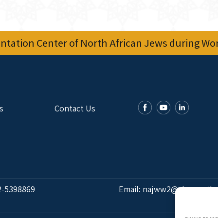
tation Center of North African Jews during Worl
s
Contact Us
2-5398869
Email:
najww2@ybz.org.il