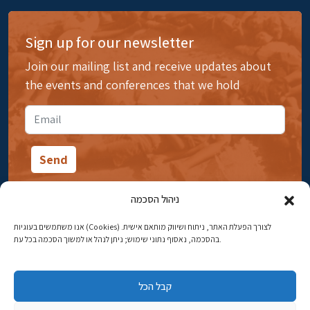
Sign up for our newsletter
Join our mailing list and receive updates about
the events and conferences that we hold
ניהול הסכמה
אנו משתמשים בעוגיות (Cookies) לצורך הפעלת האתר, ניתוח ושיווק מותאם אישית.
14 Ibn Gabirol Street, Rehavia, Jerusalem
בהסכמה, נאסוף נתוני שימוש; ניתן לנהל או למשוך הסכמה בכל עת.
Phone:
02-5398869
קבל הכל
Email:
najww2@ybz.org.il