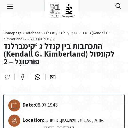
Skip to main content
Homepage
Database
התכתבות בין קנדל ג ‘קימברלנד (Kendall G.
Kimberland) לקונסול פּוֹרטוּגָל – 2
התכתבות בין קנדל ג ‘קימברלנד
(Kendall G. Kimberland) לקונסול
פּוֹרטוּגָל – 2
Date:
08.07.1943
Location:
אוראן, אלג'יר, וושינגטון, ניו יורק,
קזבלנקה, רבאט