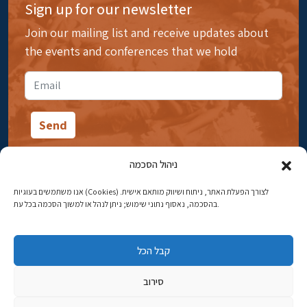
Sign up for our newsletter
Join our mailing list and receive updates about
the events and conferences that we hold
ניהול הסכמה
אנו משתמשים בעוגיות (Cookies) לצורך הפעלת האתר, ניתוח ושיווק מותאם אישית.
14 Ibn Gabirol Street, Rehavia, Jerusalem
בהסכמה, נאסוף נתוני שימוש; ניתן לנהל או למשוך הסכמה בכל עת.
Phone:
02-5398869
קבל הכל
Email:
najww2@ybz.org.il
סירוב
© All rights reserved to Yad Izhak Ben-Zvi Jerusalem