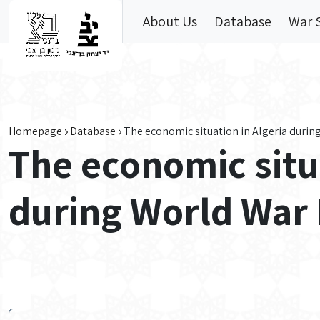
Skip to main content
About Us
Database
War 
Homepage
Database
The economic situation in Algeria during
The economic situa
during World War 