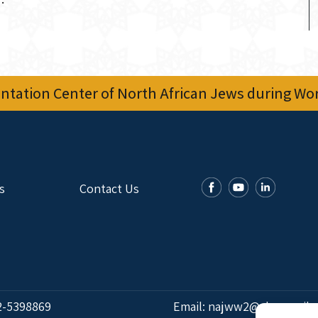
tation Center of North African Jews during Worl
s
Contact Us
2-5398869
Email:
najww2@ybz.org.il