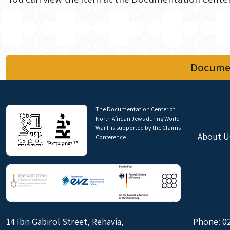
Documen
The Documentation Center of
North African Jews during World
War II is supported by the Claims
About U
Conference
14 Ibn Gabirol Street, Rehavia,
Phone:
0