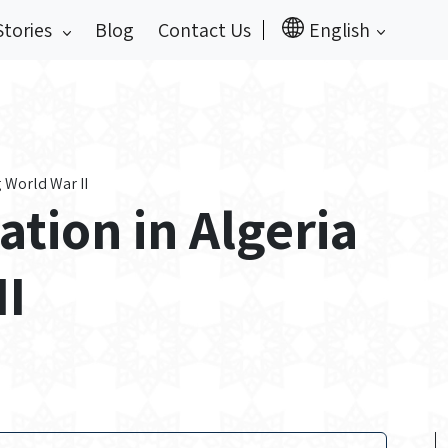
Stories
Blog
Contact Us
English
 World War II
tion in Algeria
II