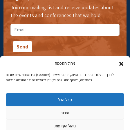
Join our mailing list and receive updates about
the events and conferences that we hold
ניהול הסכמה
אנו משתמשים בעוגיות (Cookies) לצורך הפעלת האתר, ניתוח ושיווק מותאם אישית.
14 Ibn Gabirol Street, Rehavia, Jerusalem
בהסכמה, נאסוף נתוני שימוש; ניתן לנהל או למשוך הסכמה בכל עת.
Phone:
02-5398869
קבל הכל
Email:
najww2@ybz.org.il
סירוב
© All rights reserved to Yad Izhak Ben-Zvi Jerusalem
ניהול העדפות