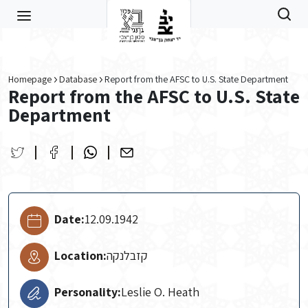
Skip to main content
Homepage
Database
Report from the AFSC to U.S. State Department
Report from the AFSC to U.S. State
Department
Date:
12.09.1942
Location:
קזבלנקה
Personality:
Leslie O. Heath