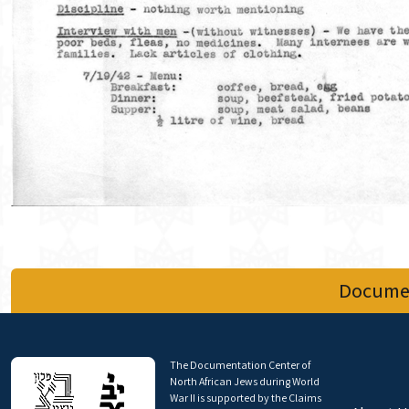
Documen
The Documentation Center of
North African Jews during World
War II is supported by the Claims