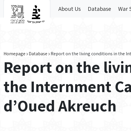
Skip to main content
About Us
Database
War 
Homepage
Database
Report on the living conditions in the 
Report on the livi
the Internment Ca
d’Oued Akreuch