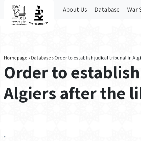
Skip to main content
About Us
Database
War 
Homepage
Database
Order to establish judical tribunal in Alg
Order to establish 
Algiers after the l