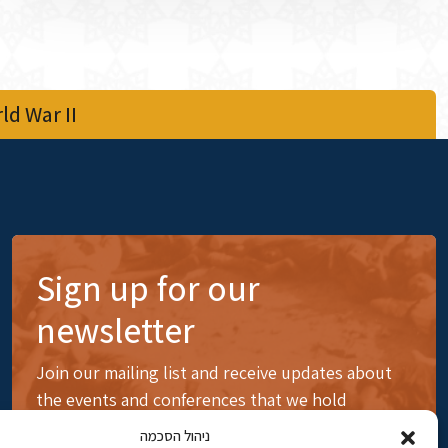
d War II
Sign up for our
newsletter
Join our mailing list and receive updates about
the events and conferences that we hold
ניהול הסכמה