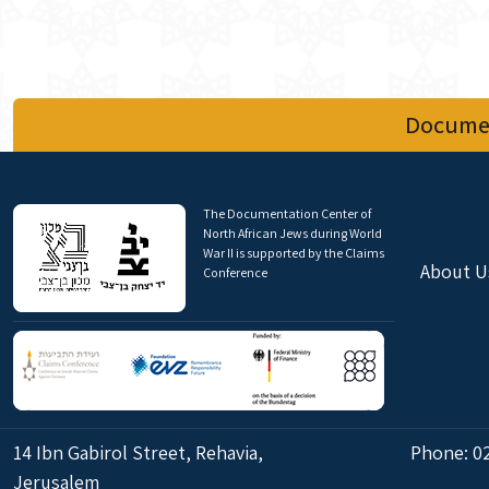
Documen
The Documentation Center of
North African Jews during World
War II is supported by the Claims
About U
Conference
14 Ibn Gabirol Street, Rehavia,
Phone:
0
Jerusalem