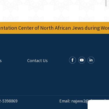
tation Center of North African Jews during Worl
s
Contact Us
2-5398869
Email:
najww2@ybz.org.il