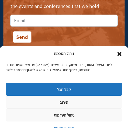
the events and conferences that we hold
ניהול הסכמה
אנו משתמשים בעוגיות (Cookies) לצורך הפעלת האתר, ניתוח ושיווק מותאם אישית.
14 Ibn Gabirol Street, Rehavia, Jerusalem
בהסכמה, נאסוף נתוני שימוש; ניתן לנהל או למשוך הסכמה בכל עת.
Phone:
02-5398869
קבל הכל
Email:
najww2@ybz.org.il
סירוב
© All rights reserved to Yad Izhak Ben-Zvi Jerusalem
ניהול העדפות
פיתוח אתרים
מדיניות פרטיות