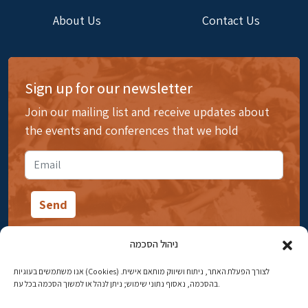
About Us
Contact Us
Sign up for our newsletter
Join our mailing list and receive updates about
the events and conferences that we hold
ניהול הסכמה
אנו משתמשים בעוגיות (Cookies) לצורך הפעלת האתר, ניתוח ושיווק מותאם אישית.
14 Ibn Gabirol Street, Rehavia, Jerusalem
בהסכמה, נאסוף נתוני שימוש; ניתן לנהל או למשוך הסכמה בכל עת.
Phone:
02-5398869