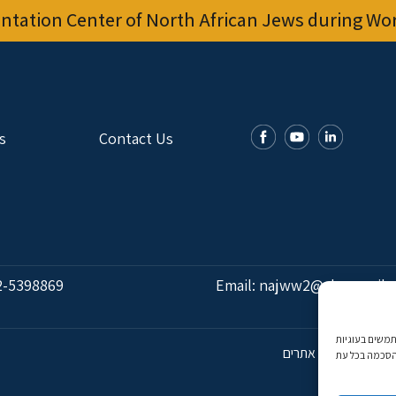
tation Center of North African Jews during Worl
s
Contact Us
2-5398869
Email:
najww2@ybz.org.il
אנו משתמשים בעוגיות (Cookies) מותאם אישית. בהסכמה, נאסוף נתוני
פיתוח אתרים