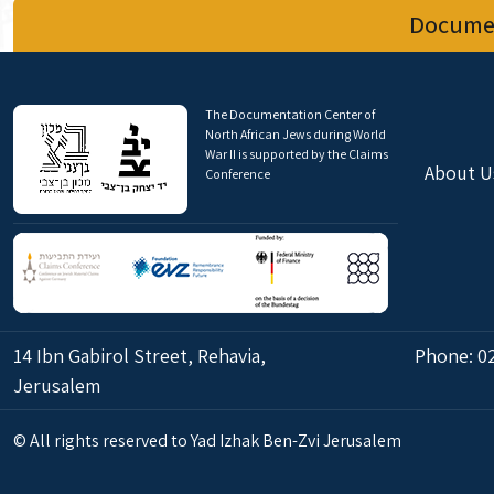
Documen
The Documentation Center of
North African Jews during World
War II is supported by the Claims
About U
Conference
14 Ibn Gabirol Street, Rehavia,
Phone:
0
Jerusalem
© All rights reserved to Yad Izhak Ben-Zvi Jerusalem