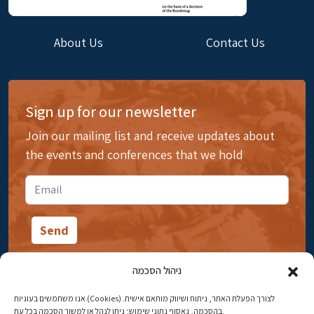
About Us
Contact Us
Sign up for our newsletter
Join our mailing list and receive updates about
the events and conferences that we hold
ניהול הסכמה
אנו משתמשים בעוגיות (Cookies) לצורך הפעלת האתר, ניתוח ושיווק מותאם אישית.
14 Ibn Gabirol Street, Rehavia, Jerusalem
בהסכמה, נאסוף נתוני שימוש; ניתן לנהל או למשוך הסכמה בכל עת.