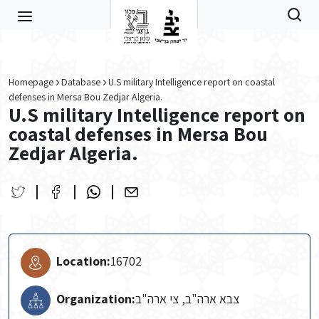
Skip to main content
Homepage
Database
U.S military Intelligence report on coastal
defenses in Mersa Bou Zedjar Algeria.
U.S military Intelligence report on
coastal defenses in Mersa Bou
Zedjar Algeria.
Location:
16702
Organization:
צבא ארה"ב, צי ארה"ב