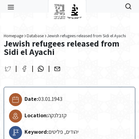
Skip to main content
Homepage
Database
Jewish refugees released from Sidi el Ayachi
Jewish refugees released from
Sidi el Ayachi
Date:
03.01.1943
Location:
קזבלנקה
Keyword:
יהודים, פליטים