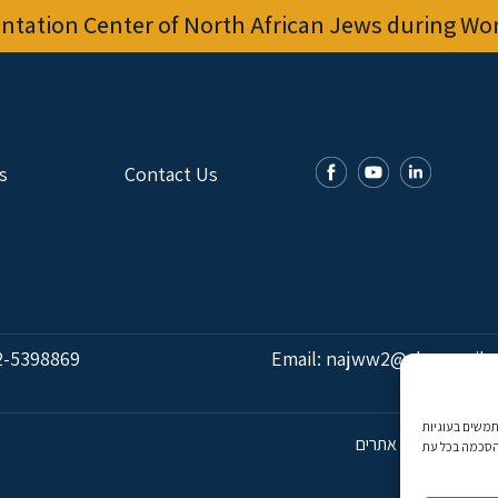
tation Center of North African Jews during Worl
s
Contact Us
2-5398869
Email:
najww2@ybz.org.il
אנו משתמשים בעוגיות (Cookies) מותאם אישית. בהסכמה, נאסוף נתוני
פיתוח אתרים