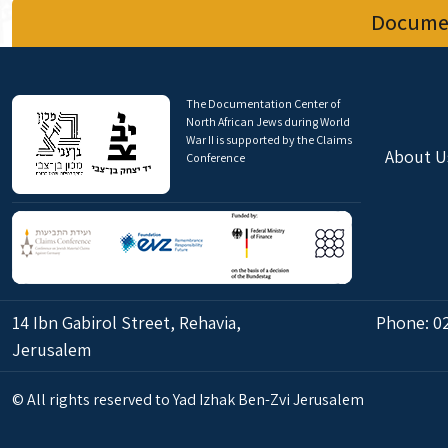
Documen
The Documentation Center of
North African Jews during World
War II is supported by the Claims
About U
Conference
14 Ibn Gabirol Street, Rehavia,
Phone:
0
Jerusalem
© All rights reserved to Yad Izhak Ben-Zvi Jerusalem