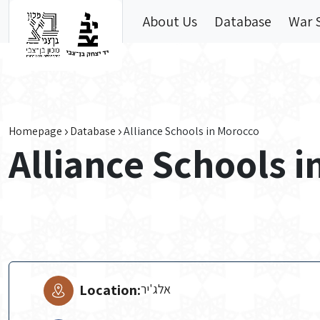
Skip to main content
About Us
Database
War 
Homepage
Database
Alliance Schools in Morocco
Alliance Schools 
Location:
אלג'יר