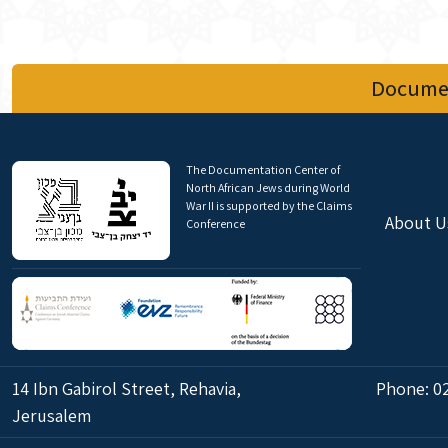
Documen
The Documentation Center of
North African Jews during World
War II is supported by the Claims
About U
Conference
14 Ibn Gabirol Street, Rehavia,
Phone:
0
Jerusalem