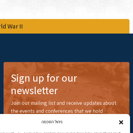
d War II
Sign up for our
newsletter
Join our mailing list and receive updates about
the events and conferences that we hold
ניהול הסכמה