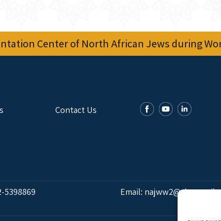
tation Center of North African Jews during Worl
s
Contact Us
2-5398869
Email:
najww2@ybz.org.il