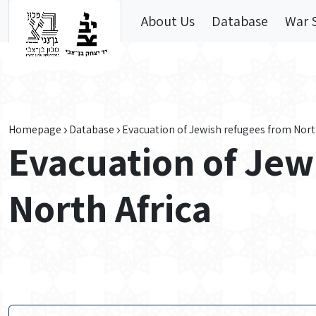
Skip to main content
About Us
Database
War 
Homepage
Database
Evacuation of Jewish refugees from Nort
Evacuation of Jew
North Africa