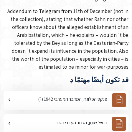
Addendum to Telegram from 11th of December (not in
the collection), stating that whether Rahn nor other
officers know about the alleged establishment of an
Arab battalion, which – he explains – wouldn´t be
tolerated by the Bey as long as the Desturian-Party
doesn´t expand its influence in the population. Also
the worth of the population – especially in cities – is
estimated to be minor for war-purposes
قد تكون أيضًا مهتمًا ڊ
פנקס הפלוגה, המדבר המערבי 1942 (?)
החייל שומן, הגדוד העברי השני