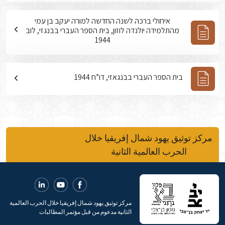
איחולי ברכה לשנה החדשה למורה יעקב בן עמי
מהתלמידה יולנדה לוזון, בית הספר העברי בבנגזי, לוב
1944
בית הספר העברי בבנגאזי, דו”ח 1944
مركز توثيق يهود شمال إفريقيا خلال
الحرب العالمية الثانية
مركز توثيق يهود شمال إفريقيا خلال الحرب العالمية
الثانية مدعوم من قبل مؤتمر المطالبات