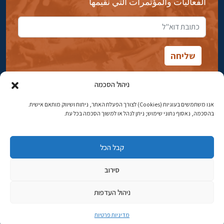
الفعاليات والمؤتمرات التي نقيمها
ניהול הסכמה
אנו משתמשים בעוגיות (Cookies) לצורך הפעלת האתר, ניתוח ושיווק מותאם אישית.
شارع ابن جبيرول، رحافيا ١٤ أورشليم - القدس
בהסכמה, נאסוף נתוני שימוש; ניתן לנהל או למשוך הסכמה בכל עת.
هاتف:
02-5398869
קבל הכל
البريد الإلكتروني:
najww2@ybz.org.il
סירוב
© جميع الحقوق محفوظة لياد إسحاق بن زفي في أورشليم القدس
ניהול העדפות
פיתוח אתרים
מדיניות פרטיות