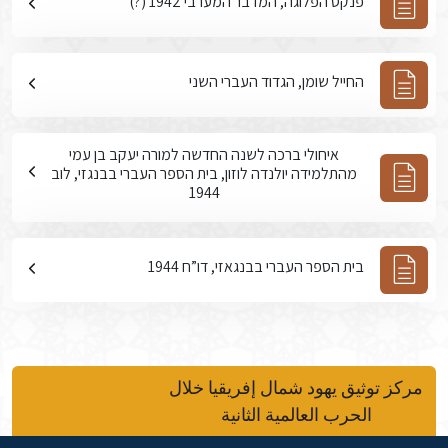
פנקס הפלוגה, המדבר המערבי 1942 (?)
החייל שומן, הגדוד העברי השני
איחולי ברכה לשנה החדשה למורה יעקב בן עמי
מהתלמידה יולנדה לוזון, בית הספר העברי בבנגזי, לוב
1944
בית הספר העברי בבנגאזי, דו”ח 1944
مركز توثيق يهود شمال إفريقيا خلال
الحرب العالمية الثانية