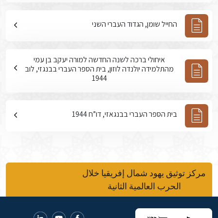
החייל שומן, הגדוד העברי השני
איחולי ברכה לשנה החדשה למורה יעקב בן עמי
מהתלמידה יולנדה לוזון, בית הספר העברי בבנגזי, לוב
1944
בית הספר העברי בבנגאזי, דו”ח 1944
مركز توثيق يهود شمال إفريقيا خلال
الحرب العالمية الثانية