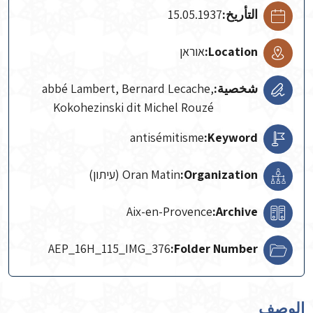
التأريخ:
15.05.1937
Location:
אוראן
شخصية:
abbé Lambert, Bernard Lecache,
Kokohezinski dit Michel Rouzé
antisémitisme
Keyword:
Organization:
Oran Matin (עיתון)
Aix-en-Provence
Archive:
AEP_16H_115_IMG_376
Folder Number:
الوصف