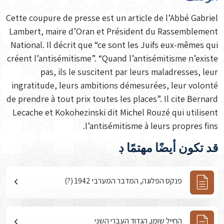
Cette coupure de presse est un article de l’Abbé Gabriel
Lambert, maire d’Oran et Président du Rassemblement
National. Il décrit que “ce sont les Juifs eux-mêmes qui
créent l’antisémitisme”. “Quand l’antisémitisme n’existe
pas, ils le suscitent par leurs maladresses, leur
ingratitude, leurs ambitions démesurées, leur volonté
de prendre à tout prix toutes les places”. Il cite Bernard
Lecache et Kokohezinski dit Michel Rouzé qui utilisent
l’antisémitisme à leurs propres fins.
قد تكون أيضًا مهتمًا ڊ
פנקס הפלוגה, המדבר המערבי 1942 (?)
החייל שומן, הגדוד העברי השני