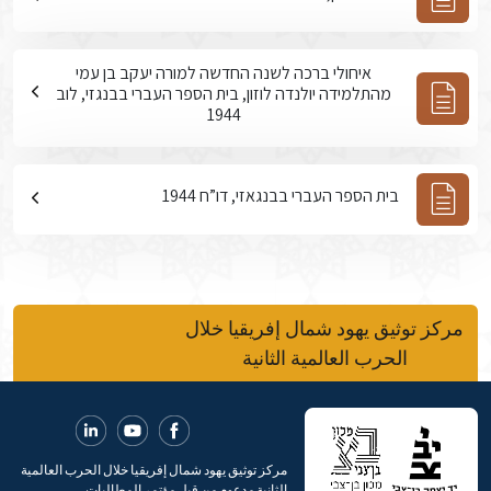
איחולי ברכה לשנה החדשה למורה יעקב בן עמי
מהתלמידה יולנדה לוזון, בית הספר העברי בבנגזי, לוב
1944
בית הספר העברי בבנגאזי, דו”ח 1944
مركز توثيق يهود شمال إفريقيا خلال
الحرب العالمية الثانية
مركز توثيق يهود شمال إفريقيا خلال الحرب العالمية
الثانية مدعوم من قبل مؤتمر المطالبات