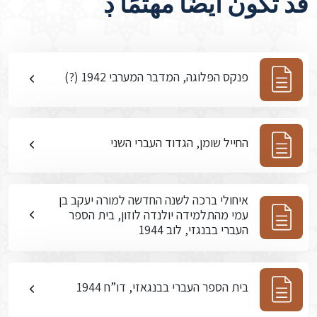
قد تكون أيضًا مهتمًا ڊ
פנקס הפלוגה, המדבר המערבי 1942 (?)
החייל שומן, הגדוד העברי השני
איחולי ברכה לשנה החדשה למורה יעקב בן
עמי מהתלמידה יולנדה לוזון, בית הספר
העברי בבנגזי, לוב 1944
בית הספר העברי בבנגאזי, דו”ח 1944