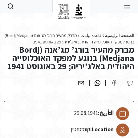
Skip to main conten
الصفحة الرئيسية
قاعدة بيانات
מברק מהעיר בורג’ מג’אנה (Bordj Medjana)
בנוגע למפקד האוכלוסייה היהודית באלג’יריה; 29 באוגוסט 1941
מברק מהעיר בורג’ מג’אנה (Bordj
Medjana) בנוגע למפקד האוכלוסייה
היהודית באלג’יריה; 29 באוגוסט 1941
التأريخ:
29.08.1941
Location:
קונסטנטין