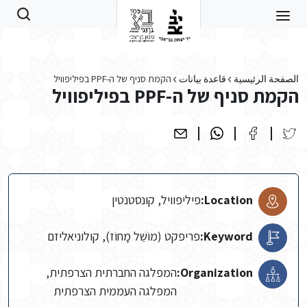
Skip to main conten
الصفحة الرئيسية
قاعدة بيانات
הקמת סניף של ה-PPF בפיליפוויל
הקמת סניף של ה-PPF בפיליפוויל
Location:
פיליפוויל, קונסטנטין
Keyword:
פריפקט (מוֹשֵׁל מָחוֹז), קולוניאליזם
Organization:
המפלגה החברתית הצרפתית,
המפלגה העממית הצרפתית