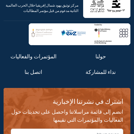
مركز توثيق يهود شمال إفريقيا خلال الحرب العالمية
الثانية مدعوم من قبل مؤتمر المطالبات
حولنا
المؤتمرات والفعاليات
نداء للمشاركة
اتصل بنا
اشترك في نشرتنا الإخبارية
انضم إلى قائمة مراسلاتنا واحصل على تحديثات حول
الفعاليات والمؤتمرات التي نقيمها