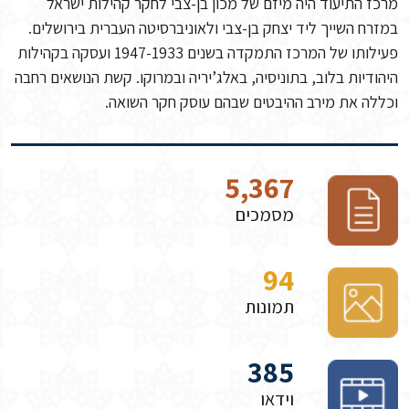
מרכז התיעוד היה מיזם של מכון בן-צבי לחקר קהילות ישראל
במזרח השייך ליד יצחק בן-צבי ולאוניברסיטה העברית בירושלים.
פעילותו של המרכז התמקדה בשנים 1947-1933 ועסקה בקהילות
היהודיות בלוב, בתוניסיה, באלג’יריה ובמרוקו. קשת הנושאים רחבה
וכללה את מירב ההיבטים שבהם עוסק חקר השואה.
5,367
מסמכים
94
תמונות
385
וידאו